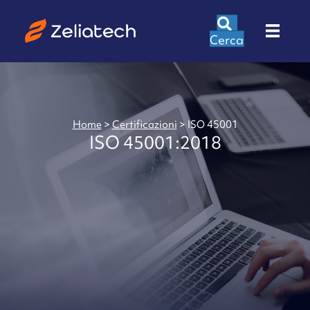
Cerca
Home
>
Certificazioni
>
ISO 45001
ISO 45001:2018