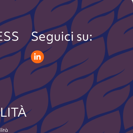
ESS
Seguici su:
zeliatech linkedin
LITÀ
lità