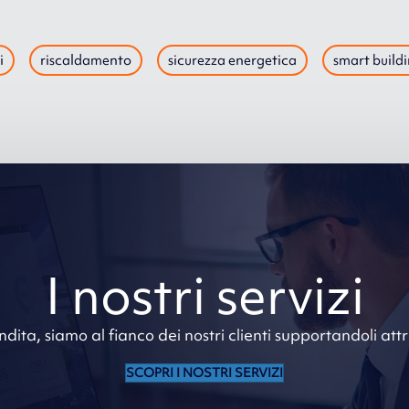
i
riscaldamento
sicurezza energetica
smart build
I nostri servizi
dita, siamo al fianco dei nostri clienti supportandoli at
SCOPRI I NOSTRI SERVIZI