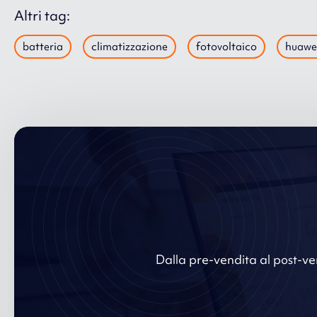
Altri tag:
batteria
climatizzazione
fotovoltaico
huawe
Dalla pre-vendita al post-ven