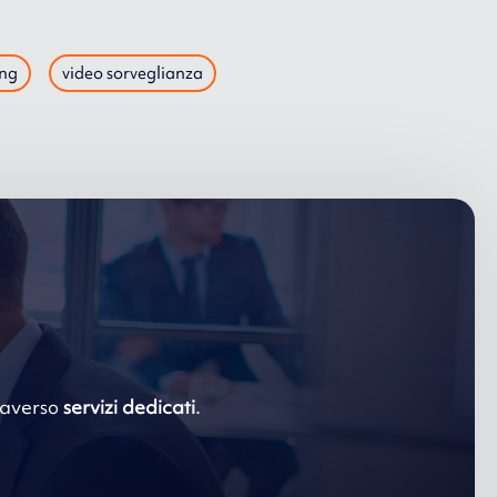
ing
video sorveglianza
traverso
servizi dedicati
.