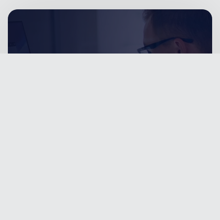
I nostri servizi
Dalla pre-vendita al post-vendita, siamo
al fianco dei nostri clienti supportandoli
attraverso
servizi dedicati
.
SCOPRI I NOSTRI SERVIZI